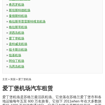
»
希思罗机场
»
斯坦斯特德机场
»
曼彻斯特机场
»
格拉斯哥普雷斯特维克机场
»
格拉斯哥机场
»
泽西岛机场
»
爱丁堡机场
»
盖特威克机场
»
纽卡斯尔机场
»
纽基机场
»
阿伯丁机场
»
马恩岛机场
主页
»
英国
»
爱丁堡机场
爱丁堡机场汽车租赁
爱丁堡机场是苏格兰最活跃机场。它坐落在苏格兰爱丁堡市和各
地运输每年五至 600 万名旅客。它创下 2011when 年在大多数旅