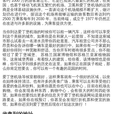
客约 1000 万的游客通过它。它是已知第六最繁忙的机场，在英
国，也基于移动飞机第五繁忙的机场。卫冕和爱丁堡机场的运营
商是全球基础设施伙伴。一直谈论这个机场规模不断扩大，做计
划仍在进行中。据说这个机场将能够运输的旅客数目将达到约
2500 万乘客每年到 2030 年。当前终端，成立于 1977 年仍然正
在改进与许多新的设施，为乘客提供方便。
当你到达爱丁堡机场的时候你可以租一辆汽车，这样你可以享受
到这个美丽的城市。如果你是在和家人一起度假，不知道这座城
市那么试着去一名潜水员带你四处逛逛。汽车租赁公司并不那么
昂贵和会告诉你哪一辆车是最好的旅行中。如果你有一个家庭则
最好你得到一种宽敞和舒适。当你开车时都有很多景点，你不能
错过了爱丁堡城堡、 苏格兰国家博物馆和苏格兰皇家植物园
等。这座城堡秀丽，有着惊人的建筑，给你看。该博物馆也是很
棒，你可以学到很多的历史在这里。如果你正在跟孩子相处，那
么你肯定想要去，你可以有一个有趣的花园的时间。
爱丁堡机场等候室都很好，这样乘客就有一个很好的区域，以坐
在始终保持清洁。也有许多的美食广场，乘客可以去和享受他们
喜爱的食品和饮料。如果你愿意你也可以在中心，目前在机场去
购物。你会发现各种东西，购物中心，会有很大的时间四处张
望。如果你想要找出更多的信息关于爱丁堡机场该网站是最好的
路要走。如果你在线预订，你甚至会发现打折机票和便宜的旅
馆。如果你还没到爱丁堡然后现在计划这次旅行 ！