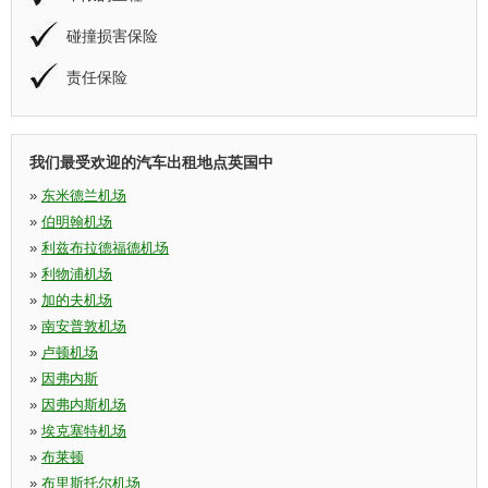
碰撞损害保险
责任保险
我们最受欢迎的汽车出租地点英国中
»
东米德兰机场
»
伯明翰机场
»
利兹布拉德福德机场
»
利物浦机场
»
加的夫机场
»
南安普敦机场
»
卢顿机场
»
因弗内斯
»
因弗内斯机场
»
埃克塞特机场
»
布莱顿
»
布里斯托尔机场