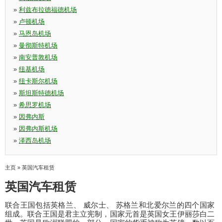
»
利兹布拉德福德机场
»
卢顿机场
»
马恩岛机场
»
曼彻斯特机场
»
南安普敦机场
»
纽基机场
»
纽卡斯尔机场
»
斯坦斯特德机场
»
希思罗机场
»
因弗内斯
»
因弗内斯机场
»
泽西岛机场
主页
»
英国汽车租赁
英国汽车租赁
联合王国包括英格兰、 威尔士、 苏格兰和北爱尔兰的四个国家
组成。联合王国是君主立宪制，国家元首是英国女王伊丽莎白二