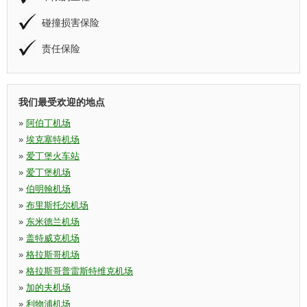
碰撞损害保险
责任保险
我们最受欢迎的地点
»
阿伯丁机场
»
埃克塞特机场
»
爱丁堡火车站
»
爱丁堡机场
»
伯明翰机场
»
布里斯托尔机场
»
东米德兰机场
»
盖特威克机场
»
格拉斯哥机场
»
格拉斯哥普雷斯特维克机场
»
加的夫机场
»
利物浦机场