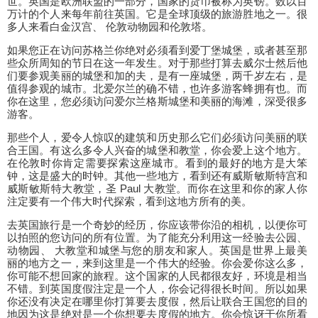
世。英国是欧洲联盟的一部分，国家的货币被称为英镑。数以百
万计的个人来每年前往英国。它是全球顶级的旅游胜地之一。很
多人来看白金汉宫、 伦敦动物园和伦敦塔。
如果您正在访问苏格兰你绝对必须看到爱丁堡城堡，或者甚至那
些众所周知的节日在这一年发生。对于那些打算去威尔士然后他
们要参观美丽的城堡和加的夫，是有一座城堡，两千岁左右，是
值得参观的城市。北爱尔兰的确不错，也许多游客蜂拥有也。而
你在这里，您必须访问爱尔兰格斯城堡和美丽的海滩，深受很多
游客。
那些个人，爱令人惊叹的建筑和历史那么它们必须访问美丽的联
合王国。有这么多令人兴奋的城堡和教堂，你会爱上这个地方。
在伦敦时你肯定需要探索这座城市。看到的最好的地方是大笨
钟，这是盛大的时钟。其他一些地方，看到还有威斯敏斯特宫和
威斯敏斯特大教堂，圣 Paul 大教堂。而你在这里和你的家人你
注定要有一个伟大时代探索，看到这地方所有的美。
去英国旅行是一个奇妙的经历，你应该带你沿的相机，以便你可
以拍照的您访问的所有位置。为了能充分利用这一经验去公园、
动物园、 大教堂和城堡与您的朋友和家人。英国是世界上最美
丽的地方之一，来到这里是一个伟大的经验。你会爱你这么多，
你可能不想回家的旅程。这个国家的人民都很友好，环境是相当
不错。到英国度假注定是一个人，你会记得很长时间。所以如果
你还没有决定在哪里你打算要去度假，然后让联合王国您的目的
地因为这是绝对是一个你想要去度假的地方。你会惊讶于你所看