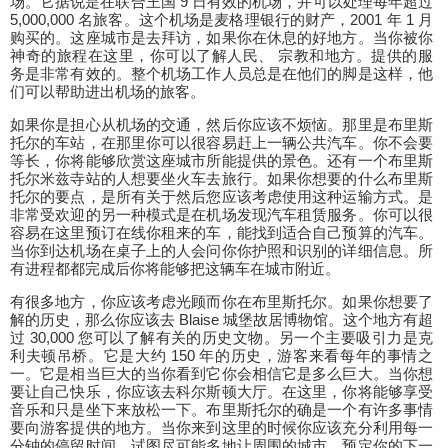
场。它据说是在联合王国 9 日有效的机场，并可以处理每年超过
5,000,000 名旅客。这个机场是麦格理银行的财产，2001 年 1 月
购买的。这座城市是去拜访，如果你在休息的好地方。当你被你
神奇的旅程在这里，你可以了解人民、 宗教和地方。提供的服
务是非常有效的。整个机场工作人员总是在他们的脚是这样，他
们可以帮助进出机场的旅客。
如果你是担心从机场的交通，然后你应该不烦恼。那里是布里斯
托尔的车站，在那里你可以很容易赶上一辆公共汽车。你不会要
等长，你将能够欣赏这座城市所能提供的景色。还有一个布里斯
托尔米兹寺站的人想要坐火车去旅行。如果你想要的什么布里斯
托尔的要点，是所有关于然后您应该考虑使用这种运输方式。是
非常受欢迎的另一种模式是在机场发现汽车租赁服务。你可以很
容易在这里预订在线你租来的车，能找到适合自己预算的汽车。
当你到达机场在桌子上的人会问你你护照和识别的详细信息。所
有进程都都完成后你将能够把这辆车在城市附近。
有很多地方，你应该考虑光顾而你在布里斯托尔。如果你想要了
解的历史，那么你应该去 Blaise 城堡故居博物馆。这个地方有超
过 30,000 您可以了解有关的历史文物。另一个主要吸引力是克
利夫顿吊桥。它是大约 150 年的历史，游客来看每年的事情之
一。它是相当巨大的当你看到它你会相信它是多么巨大。当你想
要让自己快乐，你应该去科尔斯顿大厅。在这里，你将能够享受
音乐和只是坐下来放松一下。布里斯托尔的确是一个有许多事情
要向游客提供的地方。当你来到这里的时候你应该充分利用每一
分钟的停留时间，试图尽可能多地让周围的城市。预定你的下一