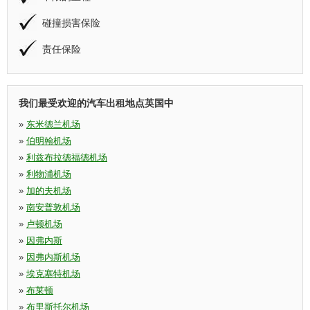
碰撞损害保险
责任保险
我们最受欢迎的汽车出租地点英国中
»
东米德兰机场
»
伯明翰机场
»
利兹布拉德福德机场
»
利物浦机场
»
加的夫机场
»
南安普敦机场
»
卢顿机场
»
因弗内斯
»
因弗内斯机场
»
埃克塞特机场
»
布莱顿
»
布里斯托尔机场