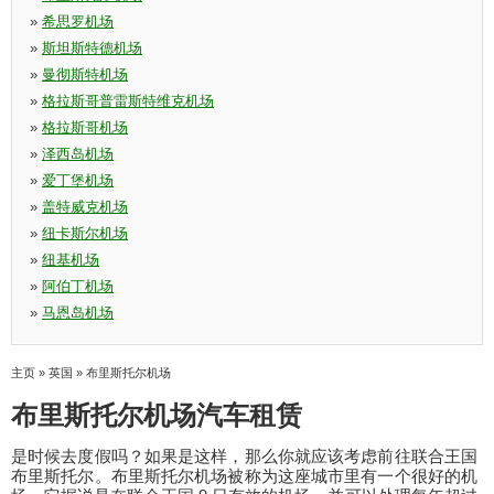
»
希思罗机场
»
斯坦斯特德机场
»
曼彻斯特机场
»
格拉斯哥普雷斯特维克机场
»
格拉斯哥机场
»
泽西岛机场
»
爱丁堡机场
»
盖特威克机场
»
纽卡斯尔机场
»
纽基机场
»
阿伯丁机场
»
马恩岛机场
主页
»
英国
»
布里斯托尔机场
布里斯托尔机场汽车租赁
是时候去度假吗？如果是这样，那么你就应该考虑前往联合王国
布里斯托尔。布里斯托尔机场被称为这座城市里有一个很好的机