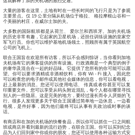
这就解释了加的夫机场的激烈交通。
大量的游客在这里，土地有时在一些长时间的飞行只是为了参观
主要景点。仅 19 公里分隔从机场位于格拉、 格拉摩根山谷和一
个美丽的村庄，在威尔士加的夫。
大多数的国际航班都是从荷兰、 爱尔兰和西班牙。加的夫机场
的历史非常有趣，它起家的卫星机场，还担任训练设施的皇家空
军飞行员。你也可以维护基地机场领土，照顾所有属于英国航空
公司的飞机上。
联合王国旨在欢迎所有访客，所以不会感到惊讶，当你看到加地
夫机场有它的乘客提供的所有设施。行政酒廊是一个典型的例子
的奢华及混合在一起的好品味。它提供了您所有的你可能可以愿
望。你可以要求酒精或非酒精饮料，你有 Wi - Fi 接入，因此您
可以检查您的电子邮件或其他社会媒体的信息，你可以看电视，
赶上最新的消息。您还可以使用电话、 传真或者你甚至可以复
印重要文件。您可以享受从码头附近混乱，每个人都在哪里寻找
别人的一些隐居。这是完美的地方，要经过漫长而令人厌烦的飞
行。很多人发现更多关于联合王国通过简单地一边休息，一边看
电视，是件好事，因为他们最终可以从事有关政治或时事的谈
话。
有商店和在加的夫机场的快餐食品，所以你可以抓住一口之间航
班或商店并看到最新的流行趋势，在联合王国。你可以买到纪念
品为人们回到家中你或你的朋友，您还可以使用各种运输方式安