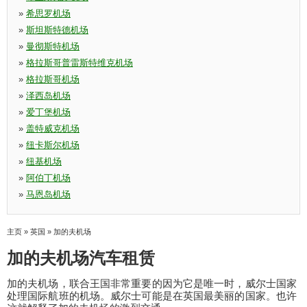
»
希思罗机场
»
斯坦斯特德机场
»
曼彻斯特机场
»
格拉斯哥普雷斯特维克机场
»
格拉斯哥机场
»
泽西岛机场
»
爱丁堡机场
»
盖特威克机场
»
纽卡斯尔机场
»
纽基机场
»
阿伯丁机场
»
马恩岛机场
主页
»
英国
»
加的夫机场
加的夫机场汽车租赁
加的夫机场，联合王国非常重要的因为它是唯一时，威尔士国家
处理国际航班的机场。威尔士可能是在英国最美丽的国家。也许