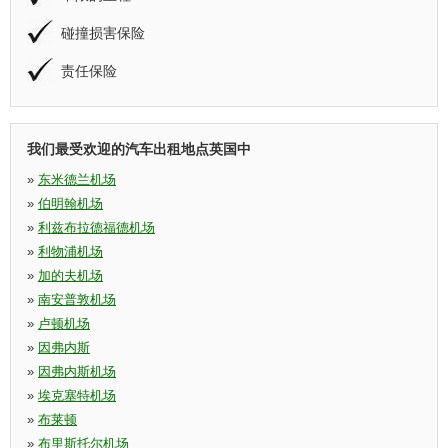
碰撞损害保险
责任保险
我们最受欢迎的汽车出租地点英国中
»
东米德兰机场
»
伯明翰机场
»
利兹布拉德福德机场
»
利物浦机场
»
加的夫机场
»
南安普敦机场
»
卢顿机场
»
因弗内斯
»
因弗内斯机场
»
埃克塞特机场
»
布莱顿
»
布里斯托尔机场