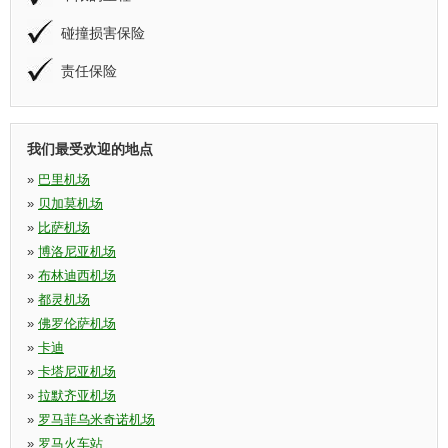
碰撞损害保险
责任保险
我们最受欢迎的地点
»
巴里机场
»
贝加莫机场
»
比萨机场
»
博洛尼亚机场
»
布林迪西机场
»
都灵机场
»
佛罗伦萨机场
»
卡迪
»
卡塔尼亚机场
»
拉默齐亚机场
»
罗马菲乌米奇诺机场
»
罗马火车站