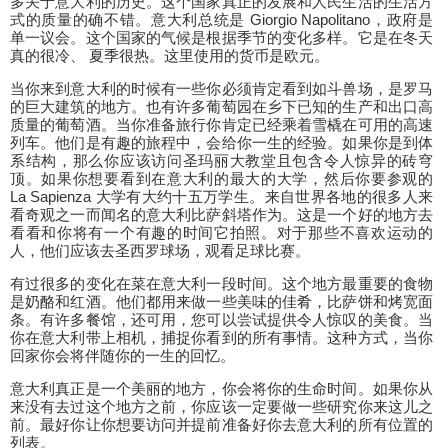
多关于意大利的历史。这个国家真正的发展和人民生活的生活方
式的质量的确不错。意大利总统是 Giorgio Napolitano，政府是
单一议会。这个国家的气候是根据季节的变化多样。它是在冬天
真的很冷、 夏季很热。这里使用的货币是欧元。
当你来到意大利的时候有一些你必须肯定看到如斗兽场，是罗马
的巨大建筑的地方。也有许多葡萄园在乡下已知的生产和出口高
质量的葡萄酒。当你准备旅行你肯定已经乘着雪橇在可用的高速
列车。他们是有趣的旅程中，会给你一生的经验。如果你是到体
系结构，那么你应该访问圣玛丽大教堂且包含令人惊异的砖穹
顶。如果你想要看到在意大利的最大的大学，然后你要参观的
La Sapienza 大学有大约十五万学生。来自世界各地的很多人来
看奇观之一而闻名的意大利比萨斜塔作为。这是一个好的地方去
看看和你将有一个有趣的时间它拍照。对于那些不喜欢运动的
人，他们应该去圣西罗球场，观看足球比赛。
有过很多的变化在菜在意大利一段时间。这个地方最重要的食物
是奶酪和红酒。他们都用来做一些美味的佳肴，比萨饼和烤宽面
条。有许多餐馆，还可用，您可以尝试提供令人惊叹的美食。当
你在意大利带上相机，捕捉你看到的所有事情。这种方式，当你
回家你会将伴随你的一生的回忆。
意大利真正是一个美丽的地方，你会将你的生命时间。如果你从
来没有去过这个地方之前，你应该一定要做一些研究你来这儿之
前。最好你让你想要访问并提前准备好你去意大利的所有位置的
列表。