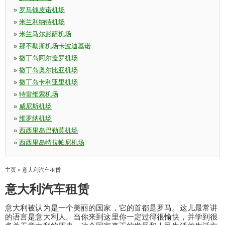
»
罗马钱皮诺机场
»
米兰利纳特机场
»
米兰马尔彭萨机场
»
那不勒斯机场卡波迪基诺
»
撒丁岛阿尔盖罗机场
»
撒丁岛奥尔比亚机场
»
撒丁岛卡利亚里机场
»
特雷维索机场
»
威尼斯机场
»
维罗纳机场
»
西西里岛巴勒莫机场
»
西西里岛特拉帕尼机场
主页
»
意大利汽车租赁
意大利汽车租赁
意大利被认为是一个美丽的国家，它的首都是罗马。这儿最常讲
的语言是意大利人。当你来到这里你一定过得很愉快，并学到很