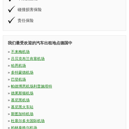
碰撞损害保险
责任保险
我们最受欢迎的汽车出租地点德国中
»
不来梅机场
»
吕贝克布兰肯塞机场
»
哈恩机场
»
多特蒙德机场
»
巴登机场
»
帕德博恩机场利普施塔特
»
德累斯顿机场
»
慕尼黑机场
»
慕尼黑火车站
»
斯图加特机场
»
杜塞尔多夫国际机场
»
柏林泰格尔机场