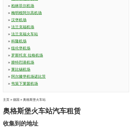
»
柏林菲尔机场
»
梅明根阿尔高机场
»
汉堡机场
»
法兰克福机场
»
法兰克福火车站
»
科隆机场
»
纽伦堡机场
»
罗斯托克 拉格机场
»
腓特烈港机场
»
莱比锡机场
»
阿尔滕堡机场诺比茨
»
韦策下莱茵机场
主页
»
德国
»
奥格斯堡火车站
奥格斯堡火车站汽车租赁
收集到的地址