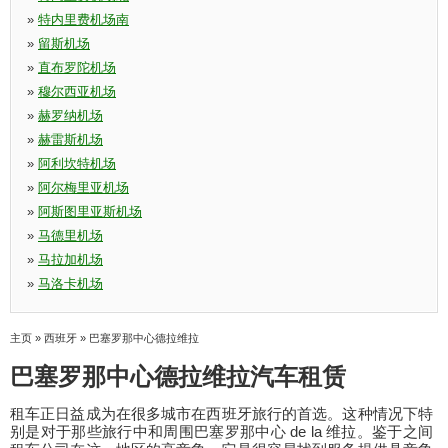
»
特内里费机场南
»
留斯机场
»
直布罗陀机场
»
穆尔西亚机场
»
赫罗纳机场
»
赫雷斯机场
»
阿利坎特机场
»
阿尔梅里亚机场
»
阿斯图里亚斯机场
»
马德里机场
»
马拉加机场
»
马洛卡机场
主页
»
西班牙
»
巴塞罗那中心德拉维拉
巴塞罗那中心德拉维拉汽车租赁
租车正日益成为在很多城市在西班牙旅行的首选。这种情况下特
别是对于那些旅行中和周围巴塞罗那中心 de la 维拉。鉴于之间