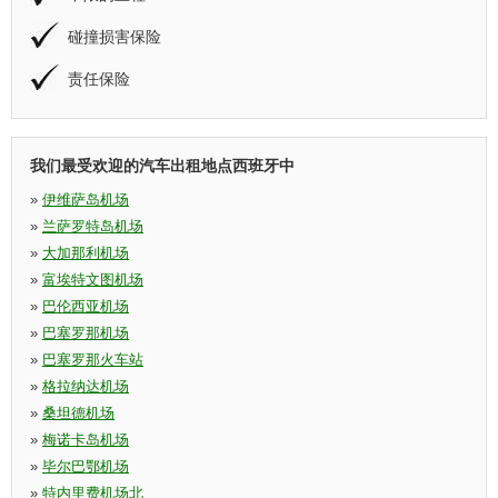
碰撞损害保险
责任保险
我们最受欢迎的汽车出租地点西班牙中
»
伊维萨岛机场
»
兰萨罗特岛机场
»
大加那利机场
»
富埃特文图机场
»
巴伦西亚机场
»
巴塞罗那机场
»
巴塞罗那火车站
»
格拉纳达机场
»
桑坦德机场
»
梅诺卡岛机场
»
毕尔巴鄂机场
»
特内里费机场北