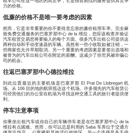
租车公司在这一地区的高竞争，它是很容易找到服务提供具竞争
力的价格。
低廉的价格不是唯一要考虑的因素
然而，它是非常重要的你不要得意忘形的廉价租用车率。完全麻
烦免费交通服务的巴塞罗那中心 de la 维拉，您应该检查并验证
汽车租赁交易您将要输入的每个方面。很多汽车出租公司提供这
两种自动和手动变速器的车辆。虽然有一些小收取如被注销，一
些商家也允许早期取消。另一个重要的考虑因素是要签出选项和
被誉为的汽车出租公司在附近的薪酬。这减少了你兜风被诈骗公
司的机会。
往返巴塞罗那中心德拉维拉
到此位置最近的主要机场是巴塞罗那 El Prat De Llobregart 机
场。从 106 目的地的航班抵达这个机场。许多领先的汽车租赁公
司经营他们的办公室在机场为寻找这种交通工具的旅行者提供便
利。
停车注意事项
你乘坐出租汽车或你自己的车辆停车老是在巴塞罗那中心 de la
维拉有点困难。然而，你可以总是利用的 Saba 车库位于交通方
便靠近饭店、 公寓楼和其他流行的地区。另一个选择是多天停