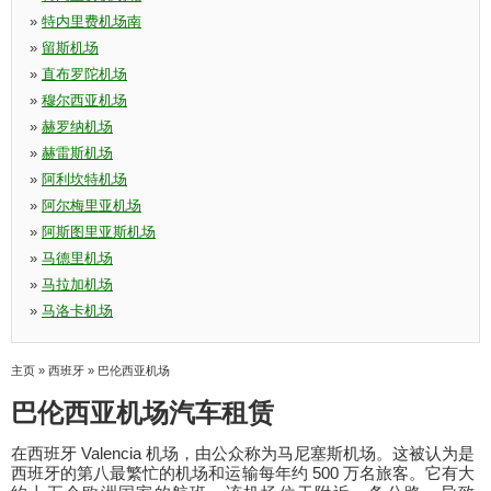
»
特内里费机场南
»
留斯机场
»
直布罗陀机场
»
穆尔西亚机场
»
赫罗纳机场
»
赫雷斯机场
»
阿利坎特机场
»
阿尔梅里亚机场
»
阿斯图里亚斯机场
»
马德里机场
»
马拉加机场
»
马洛卡机场
主页
»
西班牙
»
巴伦西亚机场
巴伦西亚机场汽车租赁
在西班牙 Valencia 机场，由公众称为马尼塞斯机场。这被认为是
西班牙的第八最繁忙的机场和运输每年约 500 万名旅客。它有大