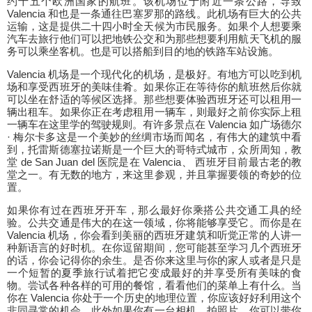
约十五个欧洲国家的航班。该机场位于附近一条公路，导致
Valencia 和也是一条通往巴塞罗那的路线。此机场有巨大的公共
运输，这是提供二十四小时全天候为市民服务。如果个人想要乘
汽车去旅行他们可以把地铁公交和为那些想要利用航天飞机的服
务可以乘坐客机。也是可以搭船到目的地的铁路车站设施。
Valencia 机场是一个现代化的机场，是极好。有地方可以吃到机
场和享受西班牙的美味佳肴。如果你正在等待你的航班然后你就
可以坐在舒适的等候区选择。那些想要体验西班牙还可以租用一
辆出租车。如果你正在考虑租用一辆车，则最好之前你实际上租
一辆车在这里学的驾驶规则。有许多景点在 Valencia 如广场德尔
· 梅尔卡多这是一个美妙的丝绸市场而闻名，有伟大的建筑中看
到，托雷斯德塞拉诺斯是一个巨大的哥特式城市，众所周知，教
堂 de San Juan del 医院是在 Valencia、 西班牙目前最古老的教
堂之一。有无数的地方，来这里参观，并且掌握要领的奇妙的位
置。
如果你有过在西班牙开车，那么最好你乘搭公共交通工具的经
验。公共交通是伟大的在这一领域，你将能够享受它。而你是在
Valencia 机场，你会看到美丽的西班牙建筑和听觉正常的人讲一
种新语言的好时机。在你逗留期间，您可能甚至学习几个西班牙
的话，你会记得你的余生。是否你来这里与你的家人或者是只是
一个短暂的夏季旅行试着把它变成最好的并享受所有美味的食
物。尝试各种各样的可用的餐馆，看看他们的菜单上有什么。当
你在 Valencia 你处于一个历史的地理位置，你应该好好利用这个
非同寻常的机会。此外如果你有一台相机，拍照片，你可以带你