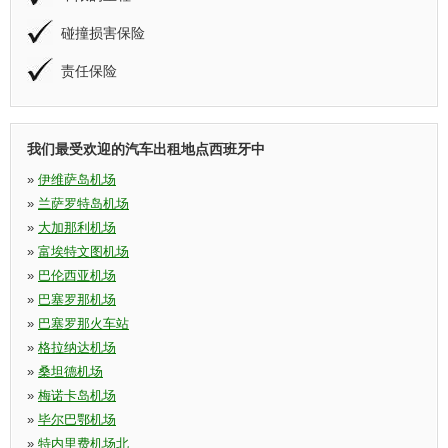
碰撞损害保险
责任保险
我们最受欢迎的汽车出租地点西班牙中
»
伊维萨岛机场
»
兰萨罗特岛机场
»
大加那利机场
»
富埃特文图机场
»
巴伦西亚机场
»
巴塞罗那机场
»
巴塞罗那火车站
»
格拉纳达机场
»
桑坦德机场
»
梅诺卡岛机场
»
毕尔巴鄂机场
»
特内里费机场北