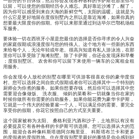
一部分的节日休假，然后你会发现各种各样的卡萨斯在那里你可
以留，可以使您的假期经历令人难忘。真好靠近沙滩了，醒了，
因为你可以感受到来自大海的新鲜空气，太阳的温暖。这就是为
什么它是更好地留在度假别墅内之所以是靠近海滩，如果你真的
想要最大限度你的假期。你可以来那里通过到达毕尔巴鄂机场租
车服务。
要体验一切在西班牙小屋是您最佳的选择是否你寻求的令人兴奋
的家庭假期或浪漫度假与您的特殊人。这个地方有一些新的东西
来给每个人，无论年轻或年老。很高兴知道有私人游泳池，在那
里你可以享受除了海滩别墅。除了卡萨斯，你还会发现床和早餐
；度假别墅区、 农舍和你可以留下来使用一辆车的公寓租金租
用服务。
你会发现令人放松的别墅在哪里可供游客很喜欢你的豪华度假
村。您可以选择之间自炊式假期或者你可以选择其中一个特别的
厨师会为你煮的服务。如果你想要存钱，然后你可以选择其中您
需要迎合像做饭、 洗衣服、 倾斜的菜肴和一切就像当你在家的
时候你做所有你需要的自助服务。如果你能花费为豪华卡萨斯，
它就是一个伟大的经验要雇一个人，可以满足你的需要。要完全
享受你的假期，你花它按照自己的方式至关重要。
这个国家被称为太阳、 桑格利亚汽酒和沙子，土地所以有没有
必要提及它有各种各样的卡萨斯可供选择。您可以选择从大的范
围，能迎合各种像科斯塔德阿尔梅里亚、 科斯塔布兰卡和更多
的度假者的度假胜地。住在度假别墅里最好的事情是你会感到好