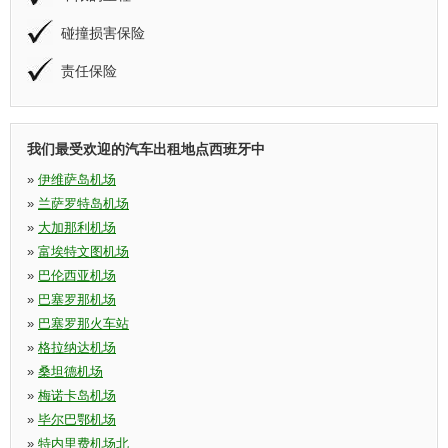
碰撞损害保险
责任保险
我们最受欢迎的汽车出租地点西班牙中
»
伊维萨岛机场
»
兰萨罗特岛机场
»
大加那利机场
»
富埃特文图机场
»
巴伦西亚机场
»
巴塞罗那机场
»
巴塞罗那火车站
»
格拉纳达机场
»
桑坦德机场
»
梅诺卡岛机场
»
毕尔巴鄂机场
»
特内里费机场北