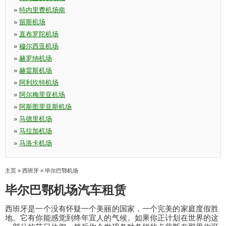
»
特内里费机场南
»
留斯机场
»
直布罗陀机场
»
穆尔西亚机场
»
赫罗纳机场
»
赫雷斯机场
»
阿利坎特机场
»
阿尔梅里亚机场
»
阿斯图里亚斯机场
»
马德里机场
»
马拉加机场
»
马洛卡机场
主页
»
西班牙
»
毕尔巴鄂机场
毕尔巴鄂机场汽车租赁
西班牙是一个没有怀疑一个美丽的国家，一个完美的家庭度假胜
地。它有你能感觉到终年宜人的气候。如果你正计划在世界的这