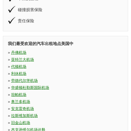
碰撞损害保险
责任保险
我们最受欢迎的汽车出租地点美国中
»
丹佛机场
»
亚特兰大机场
»
代顿机场
»
利休机场
»
劳德代尔堡机场
»
华盛顿杜勒斯国际机场
»
坦帕机场
»
奥兰多机场
»
安克雷奇机场
»
拉斯维加斯机场
»
旧金山机场
»
杰克逊维尔机场诠释