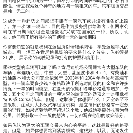
自由地从一个点到另一个，而不打印的时间表和既定的目标的可
能性。请去探索这个神奇的地方与一辆租来的车。汽车租赁交易
是独一无二的 ！
这成为一种趋势之间那些不拥有一辆汽车或并没有准备好上路
了。第一次"租一辆车"，目的是作为服务提供给游客，但两家公
司在节日期间的租金是慢慢地"采取"在国家的一种。所以，现
在，他们租了所有类型的车辆和一天的最短期限。
你需要知道的就是权利在这里所以请继续阅读，享受这座非凡的
城市。租一辆车在肯尼迪机场的要求是什么？首先，你必须是
21 岁、 展示你的驾驶记录和拥有的护照和信用卡。
哪些类型的车辆可以租了吗？肯尼迪机场公司通常有大型车队的
车辆，车选项小型，中型，大型，甚至皮卡和 4 x 4。有柴油和
汽油版本和大公司完全依赖于 2003年和 2004 年单位与高端车
型。租一辆车要多少钱？价格取决于所选时间段的租金和在许多
情况下一年的时间模型。在夏天的假期和冬季价格通常增加。专
家，五个公司之间所做的一项调查的最便宜的选项之一是租像福
特 K 或 Corsa 汽车。但是，这取决于你想要什么 ！天空甚至不
是限制。注意到大多数汽车租赁机构，建立每日的价格有一定数
目的里程。如果该驱动程序超过这个数，他或她要额外收费为每
公里。若要获取一个一般的想法，一切都写在他们的政策部分。
如果你认为更大的车辆会带来内心的平静，这就是最好的路要
走。但是，如果你想要粘到紧凑模式，这很好，以及。无论发生