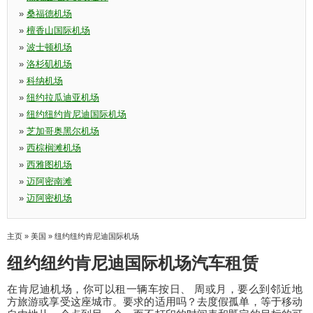
»
桑福德机场
»
檀香山国际机场
»
波士顿机场
»
洛杉矶机场
»
科纳机场
»
纽约拉瓜迪亚机场
»
纽约纽约肯尼迪国际机场
»
芝加哥奥黑尔机场
»
西棕榈滩机场
»
西雅图机场
»
迈阿密南滩
»
迈阿密机场
主页
»
美国
»
纽约纽约肯尼迪国际机场
纽约纽约肯尼迪国际机场汽车租赁
在肯尼迪机场，你可以租一辆车按日、 周或月，要么到邻近地
方旅游或享受这座城市。要求的适用吗？去度假孤单，等于移动