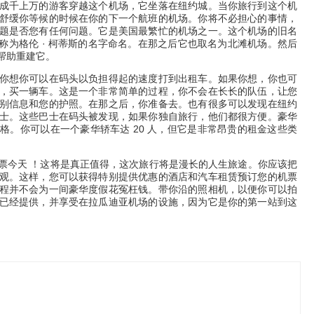
成千上万的游客穿越这个机场，它坐落在纽约城。当你旅行到这个机
舒缓你等候的时候在你的下一个航班的机场。你将不必担心的事情，
题是否您有任何问题。它是美国最繁忙的机场之一。这个机场的旧名
锋称为格伦 · 柯蒂斯的名字命名。在那之后它也取名为北滩机场。然后
帮助重建它。
你想你可以在码头以负担得起的速度打到出租车。如果你想，你也可
，买一辆车。这是一个非常简单的过程，你不会在长长的队伍，让您
别信息和您的护照。在那之后，你准备去。也有很多可以发现在纽约
士。这些巴士在码头被发现，如果你独自旅行，他们都很方便。豪华
格。你可以在一个豪华轿车达 20 人，但它是非常昂贵的租金这些类
票今天 ！这将是真正值得，这次旅行将是漫长的人生旅途。你应该把
观。这样，您可以获得特别提供优惠的酒店和汽车租赁预订您的机票
程并不会为一间豪华度假花冤枉钱。带你沿的照相机，以便你可以拍
已经提供，并享受在拉瓜迪亚机场的设施，因为它是你的第一站到这