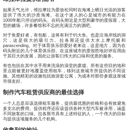
如果天气允许，维拉摩拉为爱放松同时在海滩上晒日光浴的游客
提供了伟大的沙质海滩。在这个迷人的心是城市的有能力在
1000年船只停泊的码头。在码头附近是大型和豪华的度假屋，大
型的赌场，许多餐馆和不忘的充满活力的酒吧。
对于鱼爱好者，有包船，这将有利于钓大鱼。也是沿海岸线的洞
穴，这是很大的吸引力。拉各斯还提供大水上摩托艇和
parascending。对于体育俱乐部爱好者来说，这是地方，因为在
码头附近的几个体育俱乐部。在这座城市的度假胜地好评应用由
于其巨大的发展，因此让游客们伟大的口味和优质的服务。
有也包括在其中水手用来洗澡的澡堂的废墟。所有这些目的地和
景点能被更好地覆盖使用租车，移到这座城市所提供的不同设
施。其他精彩的设施包括旅游套公寓，为成本对那些参观这座城
市很友好。
制作汽车租赁供应商的最佳选择
一个人总是应该选择租车服务，提供最优惠的价格和会有效避免
多支出的费用。提供程序还应该提供各种大型汽车被录用，涵盖
不同旅客的口味。拉各斯市具有上述特征的人，一个伟大的目标
与提供这项服务的几个机构。