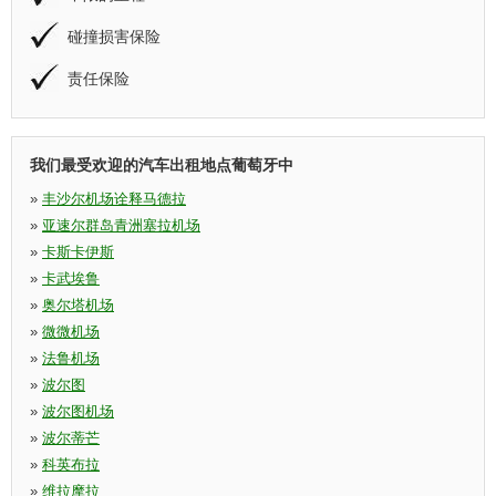
碰撞损害保险
责任保险
我们最受欢迎的汽车出租地点葡萄牙中
»
丰沙尔机场诠释马德拉
»
亚速尔群岛青洲塞拉机场
»
卡斯卡伊斯
»
卡武埃鲁
»
奥尔塔机场
»
微微机场
»
法鲁机场
»
波尔图
»
波尔图机场
»
波尔蒂芒
»
科英布拉
»
维拉摩拉