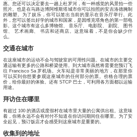
惠。您还可以决定要去一趟上杜罗河，有一种感觉的风景拍一些
照片。也是在马路达博阿维斯塔城市你可以拍照的安吉洛德腌制
的雕塑。为了娱乐，你可以签出当前的显示在音乐厅举行。此
外，您可以签出好学的城市和国家，是因维克塔角色的第一部电
影。这个城市有这么多博物馆、 音乐厅、 电影院、 剧院、 图书
馆、 艺术画廊、 书店和还商店。这意味着，不是你会缺少什
么。
交通在城市
在这座城市的运动不会与驾驶室的可用性问题。在城市的主要交
通运输有更多的公路和桥梁使用。到大城市虽然将需要您预订飞
往 Francisco Sa 罗机场。火车站是非常美丽的地方，在那里你
可以买到你想要参观这座城市的任何部分的票。价格合理的票
价，给你最好的体验。还有 STCP 巴士，可利用各方面都以运输
用途。
拜访住在哪里
有超过 100 的酒店或度假村在城市里大量的公寓供出租。这意味
着，你将永远不会有对付不知道在你访问期间住在哪里。为了安
全起见，预订饭店才会感受到这座城市是重要的。
收集到的地址