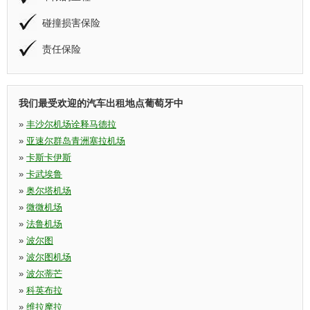
碰撞损害保险
责任保险
我们最受欢迎的汽车出租地点葡萄牙中
»
丰沙尔机场诠释马德拉
»
亚速尔群岛青洲塞拉机场
»
卡斯卡伊斯
»
卡武埃鲁
»
奥尔塔机场
»
微微机场
»
法鲁机场
»
波尔图
»
波尔图机场
»
波尔蒂芒
»
科英布拉
»
维拉摩拉