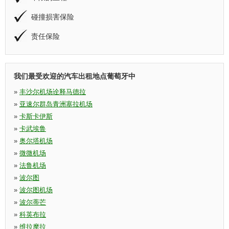
碰撞损害保险
责任保险
我们最受欢迎的汽车出租地点葡萄牙中
»
丰沙尔机场诠释马德拉
»
亚速尔群岛青洲塞拉机场
»
卡斯卡伊斯
»
卡武埃鲁
»
奥尔塔机场
»
微微机场
»
法鲁机场
»
波尔图
»
波尔图机场
»
波尔蒂芒
»
科英布拉
»
维拉摩拉