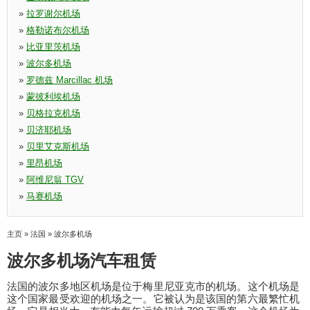
»
拉罗谢尔机场
»
格勒诺布尔机场
»
比亚里茨机场
»
波尔多机场
»
罗德兹 Marcillac 机场
»
蒙彼利埃机场
»
贝格拉克机场
»
贝济耶机场
»
贝里艾克斯机场
»
里昂机场
»
阿维尼翁 TGV
»
马赛机场
主页
»
法国
»
波尔多机场
波尔多机场汽车租赁
法国的波尔多地区机场是位于梅里尼亚克市的机场。这个机场是
这个国家最受欢迎的机场之一。它被认为是该国的第六最繁忙机