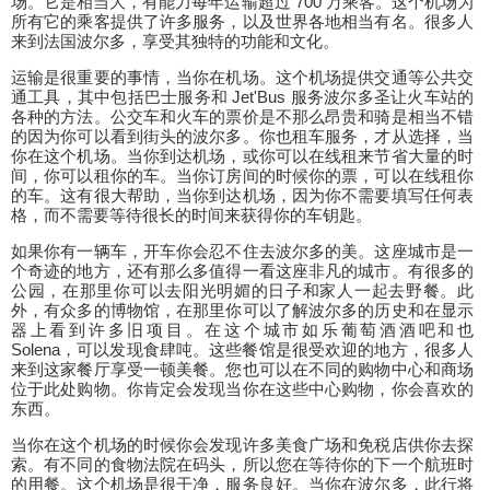
场。它是相当大，有能力每年运输超过 700 万乘客。这个机场为
所有它的乘客提供了许多服务，以及世界各地相当有名。很多人
来到法国波尔多，享受其独特的功能和文化。
运输是很重要的事情，当你在机场。这个机场提供交通等公共交
通工具，其中包括巴士服务和 Jet'Bus 服务波尔多圣让火车站的
各种的方法。公交车和火车的票价是不那么昂贵和骑是相当不错
的因为你可以看到街头的波尔多。你也租车服务，才从选择，当
你在这个机场。当你到达机场，或你可以在线租来节省大量的时
间，你可以租你的车。当你订房间的时候你的票，可以在线租你
的车。这有很大帮助，当你到达机场，因为你不需要填写任何表
格，而不需要等待很长的时间来获得你的车钥匙。
如果你有一辆车，开车你会忍不住去波尔多的美。这座城市是一
个奇迹的地方，还有那么多值得一看这座非凡的城市。有很多的
公园，在那里你可以去阳光明媚的日子和家人一起去野餐。此
外，有众多的博物馆，在那里你可以了解波尔多的历史和在显示
器上看到许多旧项目。在这个城市如乐葡萄酒酒吧和也
Solena，可以发现食肆吨。这些餐馆是很受欢迎的地方，很多人
来到这家餐厅享受一顿美餐。您也可以在不同的购物中心和商场
位于此处购物。你肯定会发现当你在这些中心购物，你会喜欢的
东西。
当你在这个机场的时候你会发现许多美食广场和免税店供你去探
索。有不同的食物法院在码头，所以您在等待你的下一个航班时
的用餐。这个机场是很干净，服务良好。当你在波尔多，此行将