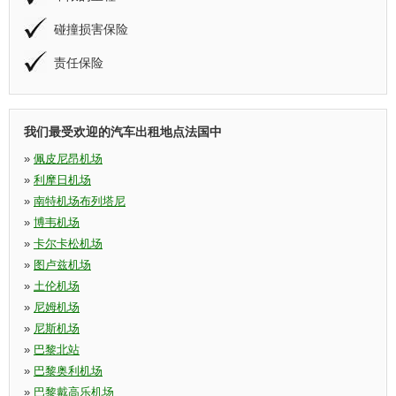
碰撞损害保险
责任保险
我们最受欢迎的汽车出租地点法国中
»
佩皮尼昂机场
»
利摩日机场
»
南特机场布列塔尼
»
博韦机场
»
卡尔卡松机场
»
图卢兹机场
»
土伦机场
»
尼姆机场
»
尼斯机场
»
巴黎北站
»
巴黎奥利机场
»
巴黎戴高乐机场