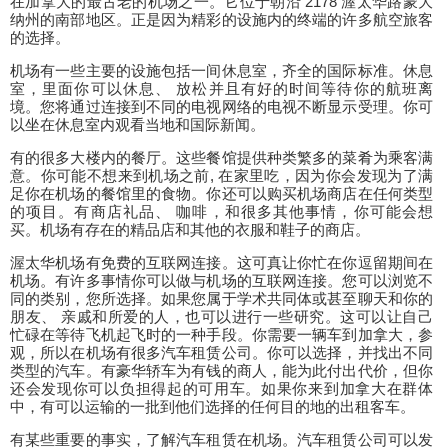
在加拿大的最古老的机场之一。它位于朝沿 2178 渥太华路蒙大
纳州的南部地区。正是因为精彩的设施内的终端的许多航空旅客
的选择。
机场有一些主要的设施包括一间休息室，齐全的国际标准。休息
室，里面你可以休息、 放松并且有好的时间等待你的航班离
境。您将通过连接到不同的电视网络的电视不断显示受理。你可
以坐在休息室内观看当地和国际新闻。
有的很多大楼内的餐厅。这些餐馆提供种类繁多的菜肴为乘客满
意。你可能不想来到机场之前, 在家里吃，因为你会发现为了满
足你在机场的餐馆里的食物。你还可以购买机场商店在任何类型
的项目。有商店礼品、 咖啡，和很多其他事情，你可能会想
买。机场有存在的精品店和其他的衣服和鞋子的商店。
渥太华机场有免费的互联网连接。这可真让你忙在你逗留期间在
机场。有许多事情你可以做与机场的互联网连接。您可以浏览不
同的类别，您所选择。如果您属于学术共同体或甚至聊天和你的
朋友、 亲戚和所爱的人，也可以进行一些研究。这可以让自己
忙碌在等待飞机起飞时的一种手段。你需要一辆车到加拿大，参
观，所以在机场有很多汽车租赁公司。你可以选择，并找出不同
类型的汽车。有豪华轿车为有钱的商人，能为此付出代价，但你
还会发现你可以负担得起的可用车。如果你来到加拿大在群体
中，有可以运输的一批到他们选择的任何目的地的出租客车。
有某些重要的事实，了解汽车租赁在机场。汽车租赁公司可以发