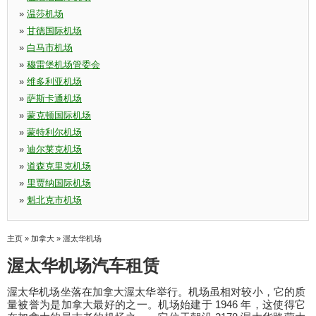
»
温莎机场
»
甘德国际机场
»
白马市机场
»
穆雷堡机场管委会
»
维多利亚机场
»
萨斯卡通机场
»
蒙克顿国际机场
»
蒙特利尔机场
»
迪尔莱克机场
»
道森克里克机场
»
里贾纳国际机场
»
魁北克市机场
主页
»
加拿大
»
渥太华机场
渥太华机场汽车租赁
渥太华机场坐落在加拿大渥太华举行。机场虽相对较小，它的质
量被誉为是加拿大最好的之一。机场始建于 1946 年，这使得它