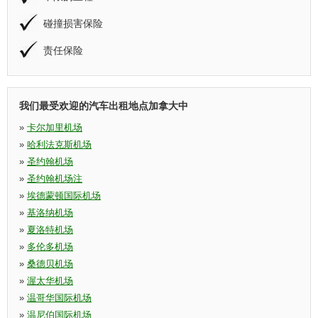
碰撞损害保险
责任保险
我们最受欢迎的汽车出租地点加拿大中
»
卡尔加里机场
»
哈利法克斯机场
»
圣约翰机场
»
圣约翰机场注
»
埃德蒙顿国际机场
»
基洛纳机场
»
夏洛特机场
»
多伦多机场
»
桑德贝机场
»
渥太华机场
»
温哥华国际机场
»
温尼伯国际机场